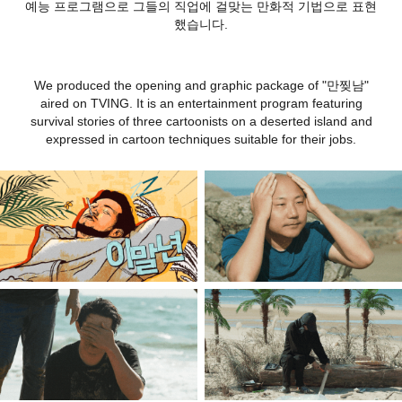
예능 프로그램으로 그들의 직업에 걸맞는 만화적 기법으로 표현
했습니다.
We produced the opening and graphic package of "만찢남"
aired on TVING. It is an entertainment program featuring
survival stories of three cartoonists on a deserted island and
expressed in cartoon techniques suitable for their jobs.